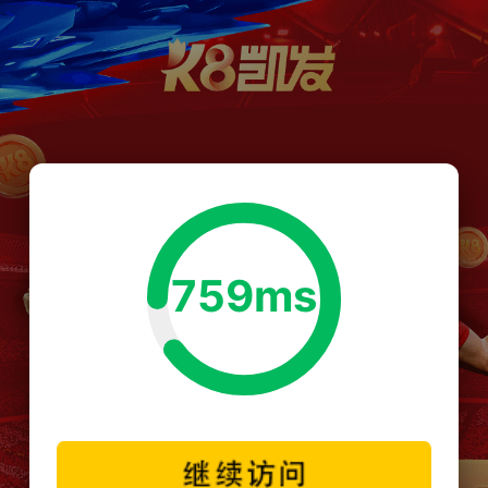
759ms